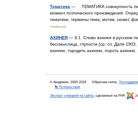
Тематика
— ТЕМАТИКА совокупность лит
момент поэтического произведения. Опре
тематики, термины тема, мотив, сюжет, 
терминов
АХИНЕЯ
— § 1. Слово ахинея в русском ли
бессмыслица, глупости (ср. сл. Даля 1903,
ахинею, городить ахинею, пороть ахине
© Академик, 2000-2026
Обратная связь:
Техподдерж
👣 Путешествия
Экспорт словарей на сайты
, сделанные на PHP,
Jo