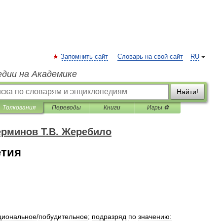
Запомнить сайт
Словарь на свой сайт
RU
едии на Академике
Найти!
Толкования
Переводы
Книги
Игры ⚽
ерминов Т.В. Жеребило
етия
циональное
/
побудительное
;
подразряд
по
значению: