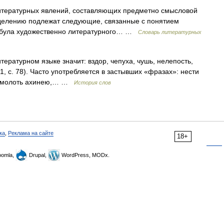
ературных явлений, составляющих предметно смысловой
делению подлежат следующие, связанные с понятием
фабула художественно литературного… …
Словарь литературных
тературном языке значит: вздор, чепуха, чушь, нелепость,
 1, с. 78). Часто употребляется в застывших «фразах»: нести
ю, молоть ахинею,… …
История слов
ка
,
Реклама на сайте
18+
omla,
Drupal,
WordPress, MODx.