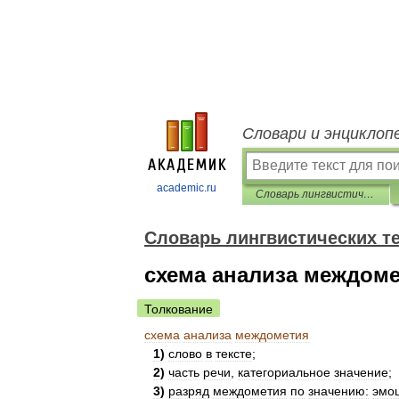
Словари и энциклоп
academic.ru
Словарь лингвистических терминов Т.В. Жеребило
Словарь лингвистических т
схема анализа междом
Толкование
схема
анализа
междометия
1
)
слово
в
тексте
;
2
)
часть
речи
,
категориальное
значение
;
3
)
разряд
междометия
по
значению:
эмо