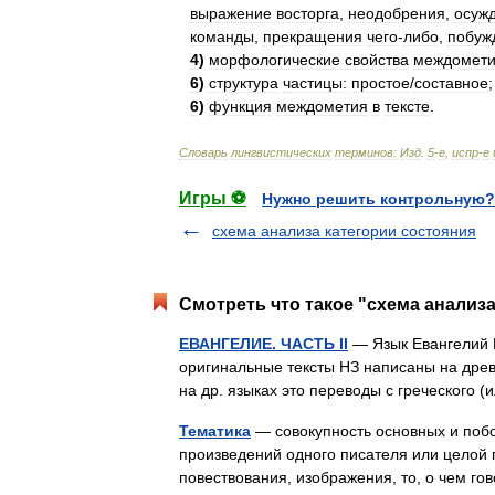
выражение
восторга
,
неодобрения
,
осуж
команды
,
прекращения
чего
-
либо
,
побуж
4
)
морфологические
свойства
междомет
6
)
структура
частицы:
простое
/
составное
6
)
функция
междометия
в
тексте
.
Словарь
лингвистических
терминов:
Изд
.
5
-
е
,
испр
-
е
Игры ⚽
Нужно решить контрольную?
схема анализа категории состояния
Смотреть что такое "схема анализ
ЕВАНГЕЛИЕ. ЧАСТЬ II
— Язык Евангелий 
оригинальные тексты НЗ написаны на древн
на др. языках это переводы с греческого
Тематика
— совокупность основных и побо
произведений одного писателя или целой 
повествования, изображения, то, о чем г