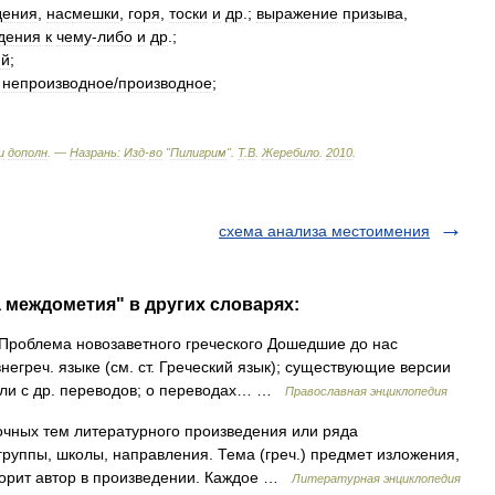
дения
,
насмешки
,
горя
,
тоски
и
др
.;
выражение
призыва
,
дения
к
чему
-
либо
и
др
.;
ий
;
;
непроизводное
/
производное
;
и
дополн
. —
Назрань:
Изд
-
во
"
Пилигрим
"
.
Т
.
В
.
Жеребило
.
2010
.
схема анализа местоимения
а междометия" в других словарях:
Проблема новозаветного греческого Дошедшие до нас
егреч. языке (см. ст. Греческий язык); существующие версии
 (или с др. переводов; о переводах… …
Православная энциклопедия
чных тем литературного произведения или ряда
группы, школы, направления. Тема (греч.) предмет изложения,
оворит автор в произведении. Каждое …
Литературная энциклопедия